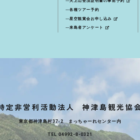
天上山登頂証明書の事前予約
各種ツアー予約
星空観賞会お申し込み
来島者アンケート
特定非営利活動法人
神津島観光協
東京都神津島村37-2 まっちゃーれセンター内
TEL 04992-8-0321