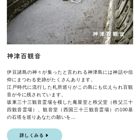
神津百観音
伊豆諸島の神々が集ったと言われる神津島には神話や信
仰にまつわる史跡がたくさんあります。
江戸時代に流行した札所巡りがこの島にも伝えられ百観
音が今に残されています。
坂東三十三観音霊場を模した庵屋堂と秩父堂（秩父三十
四観音霊場）、観音堂（西国三十三観音霊場）の100基
の石塔を巡りあなたの願いを…
詳しくみる