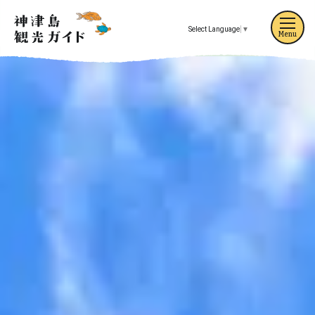
Select Language
▼
Menu