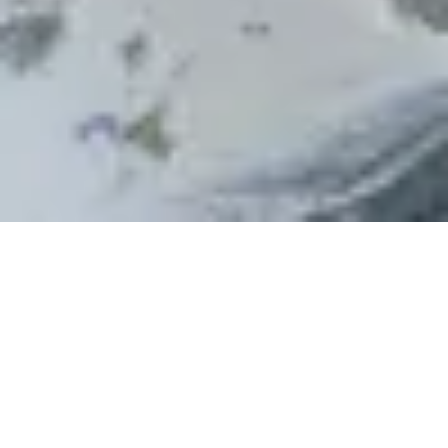
愛さずには
いられない、
島の山
台形状のチャーミングな形をした
天上山。
標高572mと低山ながら