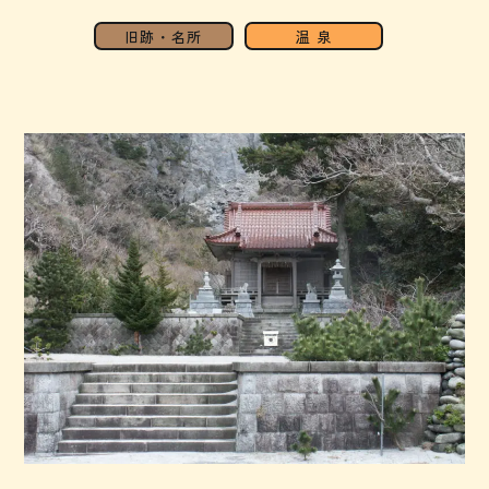
旧跡・名所
温 泉