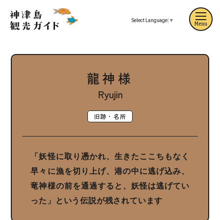
Select Language
▼
Menu
龍神様
Ryujin
旧跡・名所
「妖怪に取り憑かれ、生きたここちもなく
早々に漁を切り上げ、港の中に逃げ込み、
竜神様の前を通過すると、妖怪は逃げてい
った」という伝説が残されています