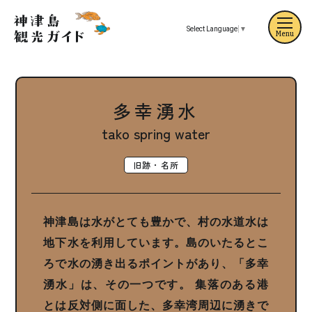
Select Language
▼
Menu
多幸湧水
tako spring water
旧跡・名所
神津島は水がとても豊かで、村の水道水は
地下水を利用しています。島のいたるとこ
ろで水の湧き出るポイントがあり、「多幸
湧水」は、その一つです。
集落のある港
とは反対側に面した、多幸湾周辺に湧きで