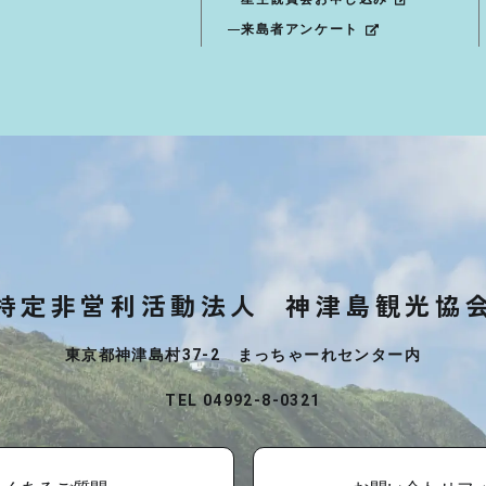
来島者アンケート
特定非営利活動法人
神津島観光協
東京都神津島村37-2 まっちゃーれセンター内
TEL 04992-8-0321