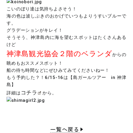
こいのぼり達は気持ちよさそう！
海の色は波しぶきのおかげでいつもよりうすいブルーで
す。
グラデーションがキレイ！
そうそう、神津島内に海を望むスポットはたくさんある
けど
神津島観光協会２階のベランダ
からの
眺めもおススメスポット！
船の待ち時間などにぜひみてみてくださいねー！
もう予約した？！6/15-16は【島ガールツアー in 神津
島】
コチラ
詳細は
から。
一覧へ戻る