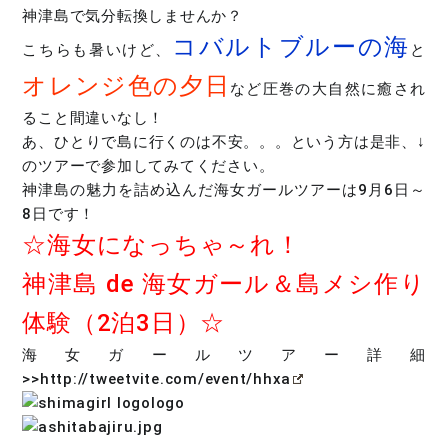
神津島で気分転換しませんか？
コバルトブルーの海
こちらも暑いけど、
と
オレンジ色の夕日
など圧巻の大自然に癒され
ること間違いなし！
あ、ひとりで島に行くのは不安。。。という方は是非、↓
のツアーで参加してみてください。
神津島の魅力を詰め込んだ海女ガールツアーは9月6日～
8日です！
☆海女になっちゃ～れ！
神津島 de 海女ガール＆島メシ作り
体験（2泊3日）☆
海女ガールツアー詳細
>>
http://tweetvite.com/event/hhxa