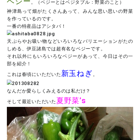
ベジー
。（ベジーとはベジタブル：野菜のこと）
神津島って畑がたくさんあって、みんな思い思いの野菜
を作っているのです。
一番の特産品はアシタバ！
天ぷらやお吸い物などいろいろなバリエーションがたの
しめる、伊豆諸島では超有名なベジーです。
それ以外にもいろいろなベジーがあって、今日はその一
部を紹介！
新玉ねぎ
これは春頃にいただいた
。
なんだか愛らしくみえるのは私だけ？
夏野菜’s
そして最近いただいた