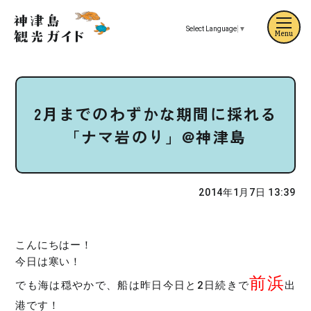
Select Language
▼
Menu
2月までのわずかな期間に採れる
「ナマ岩のり」@神津島
2014年1月7日 13:39
こんにちはー！
今日は寒い！
前浜
でも海は穏やかで、船は昨日今日と2日続きで
出
港です！