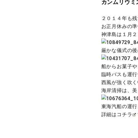
カンムリウミ
２０１４年も残
お正月休みの準
神津島は１月２
厳かな儀式の後
船からお菓子や
臨時バスも運行
西風が強く吹く
海岸清掃は、美
東海汽船の運行
詳細は
コチラ