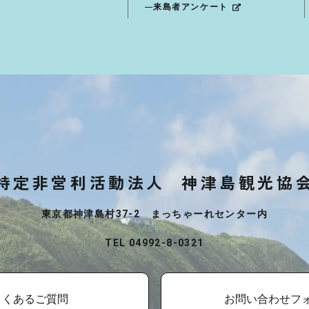
来島者アンケート
特定非営利活動法人
神津島観光協
東京都神津島村37-2 まっちゃーれセンター内
TEL 04992-8-0321
よくあるご質問
お問い合わせフ