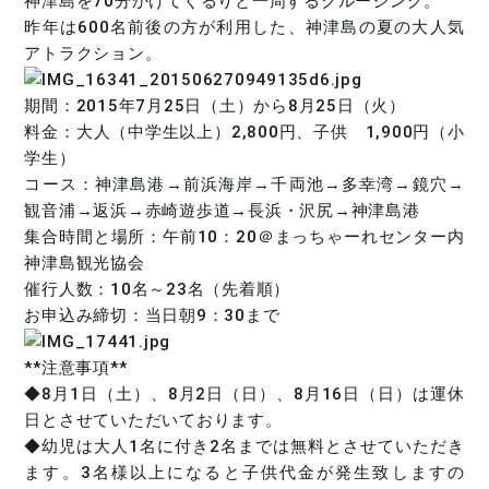
神津島を70分かけてぐるりと一周するクルージング。
昨年は600名前後の方が利用した、神津島の夏の大人気
アトラクション。
期間：2015年7月25日（土）から8月25日（火）
料金：大人（中学生以上）2,800円、子供 1,900円（小
学生）
コース：神津島港→前浜海岸→千両池→多幸湾→鏡穴→
観音浦→返浜→赤崎遊歩道→長浜・沢尻→神津島港
集合時間と場所：午前10：20＠まっちゃーれセンター内
神津島観光協会
催行人数：10名～23名（先着順）
お申込み締切：当日朝9：30まで
**注意事項**
◆8月1日（土）、8月2日（日）、8月16日（日）は運休
日とさせていただいております。
◆幼児は大人1名に付き2名までは無料とさせていただき
ます。3名様以上になると子供代金が発生致しますの