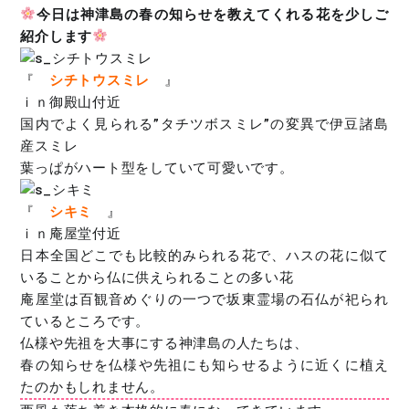
今日は神津島の春の知らせを教えてくれる花を少しご
紹介します
『
シチトウスミレ
』
ｉｎ御殿山付近
国内でよく見られる”タチツボスミレ”の変異で伊豆諸島
産スミレ
葉っぱがハート型をしていて可愛いです。
『
シキミ
』
ｉｎ庵屋堂付近
日本全国どこでも比較的みられる花で、ハスの花に似て
いることから仏に供えられることの多い花
庵屋堂は百観音めぐりの一つで坂東霊場の石仏が祀られ
ているところです。
仏様や先祖を大事にする神津島の人たちは、
春の知らせを仏様や先祖にも知らせるように近くに植え
たのかもしれません。