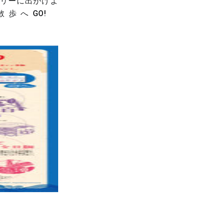
リーに出かけよ
散歩へGO!