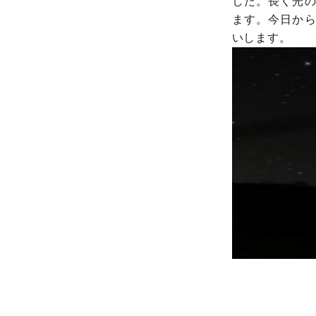
した。長く光
ます。今日か
いします。