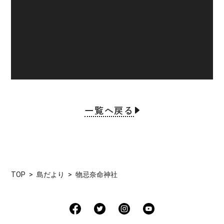
レ
ー
ヤ
ー
一覧へ戻る
TOP
島だより
物忌奈命神社