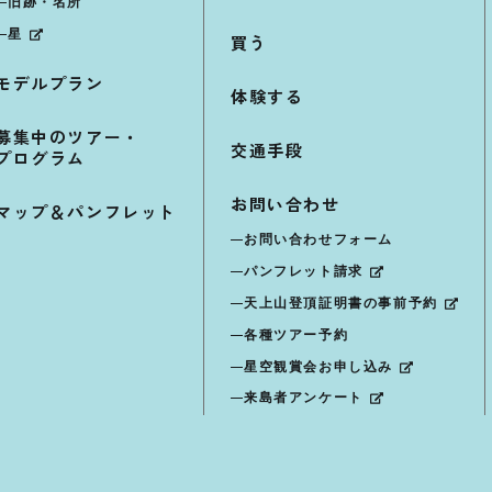
旧跡・名所
星
買う
モデルプラン
体験する
募集中のツアー・
交通手段
プログラム
お問い合わせ
マップ＆パンフレット
お問い合わせフォーム
パンフレット請求
天上山登頂証明書の事前予約
各種ツアー予約
星空観賞会お申し込み
来島者アンケート