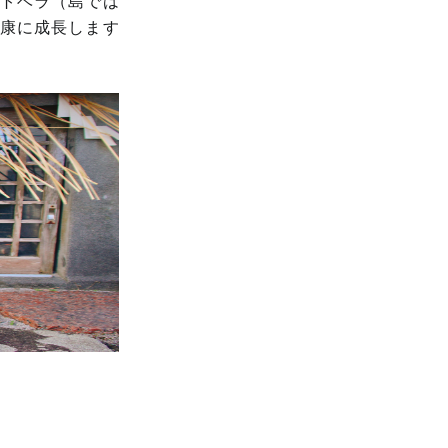
トベラ（島では
康に成長します