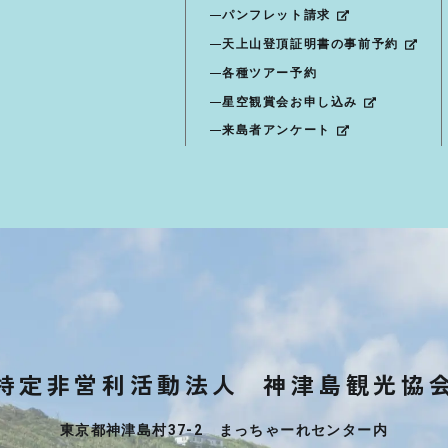
パンフレット請求
天上山登頂証明書の事前予約
各種ツアー予約
星空観賞会お申し込み
来島者アンケート
特定非営利活動法人
神津島観光協
東京都神津島村37-2 まっちゃーれセンター内