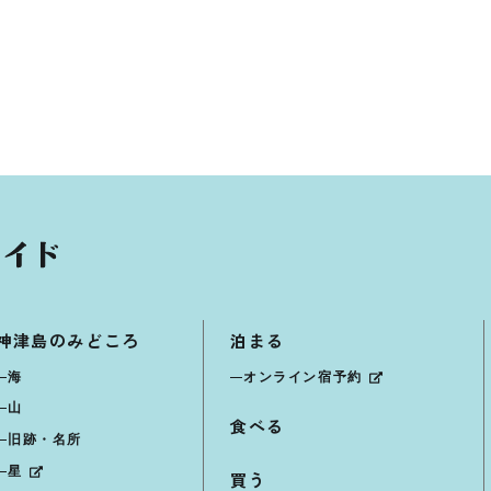
神津島のみどころ
泊まる
海
オンライン宿予約
山
食べる
旧跡・名所
星
買う