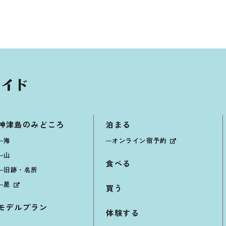
神津島のみどころ
泊まる
海
オンライン宿予約
山
食べる
旧跡・名所
星
買う
モデルプラン
体験する