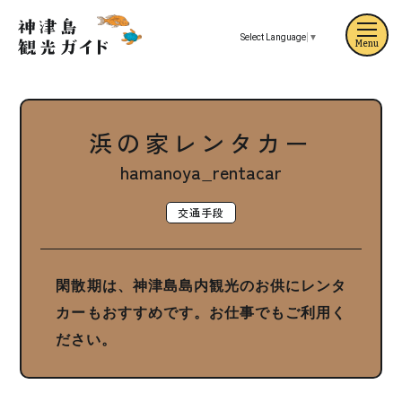
Select Language
▼
Menu
浜の家レンタカー
hamanoya_rentacar
交通手段
閑散期は、神津島島内観光のお供にレンタ
カーもおすすめです。お仕事でもご利用く
ださい。