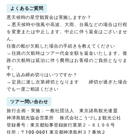
よくあるご質問
悪天候時の星空観賞会は実施しますか？
→悪天候時や強風や高波、大雨、台風などの場合は行程
を変更または中止します。中止に伴う返金はございませ
ん。
往復の船が欠航した場合の手続きを教えてください
→往路の欠航時はツアー代金全額を返金いたします。復
路の欠航時は延泊に伴う費用はお客様のご負担となりま
す。
申し込み締め切りはいつですか？
→定員に達し次第締切となります 締切が過ぎた場合
でも一度ご相談ください
ツアー問い合わせ
旅行企画・実施：一般社団法人 東京諸島観光連盟
神津島観光協会営業所 株式会社こうづしま観光公社
登録番号：東京都知事登録旅行業第２－６１９６号
住所：〒100-0601 東京都神津島村３７番地２