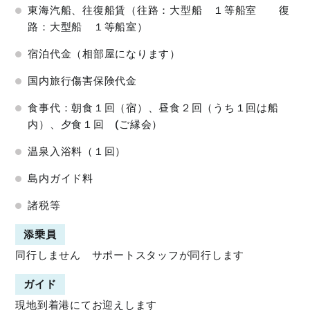
東海汽船、往復船賃（往路：大型船 １等船室 復
路：大型船 １等船室）
宿泊代金（相部屋になります）
国内旅行傷害保険代金
食事代：朝食１回（宿）、昼食２回（うち１回は船
内）、夕食１回 (ご縁会）
温泉入浴料（１回）
島内ガイド料
諸税等
添乗員
同行しません サポートスタッフが同行します
ガイド
現地到着港にてお迎えします