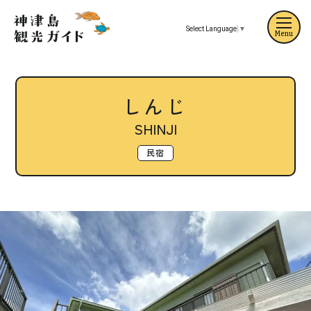
Select Language
▼
Menu
しんじ
SHINJI
民宿