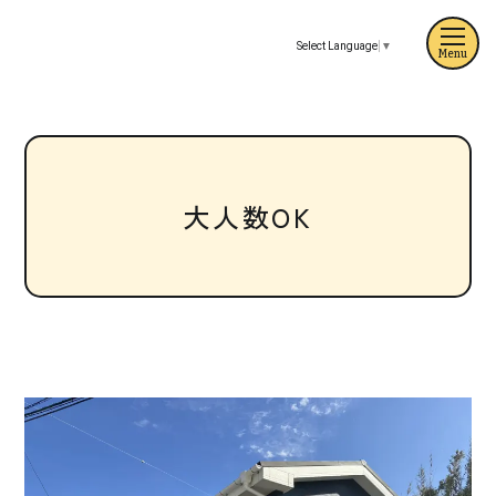
Select Language
▼
Menu
大人数OK