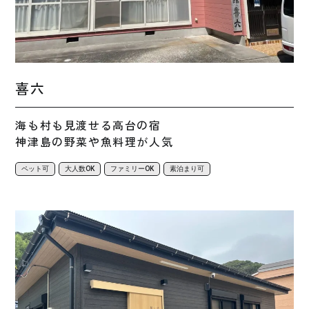
喜六
海も村も見渡せる高台の宿
神津島の野菜や魚料理が人気
ペット可
大人数OK
ファミリーOK
素泊まり可