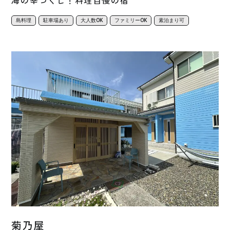
島料理
駐車場あり
大人数OK
ファミリーOK
素泊まり可
菊乃屋