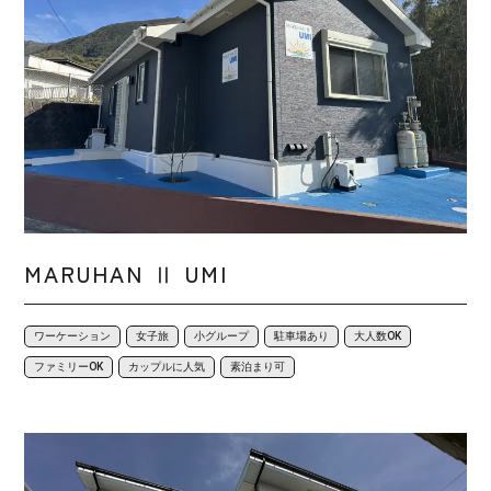
MARUHAN Ⅱ UMI
ワーケーション
女子旅
小グループ
駐車場あり
大人数OK
ファミリーOK
カップルに人気
素泊まり可