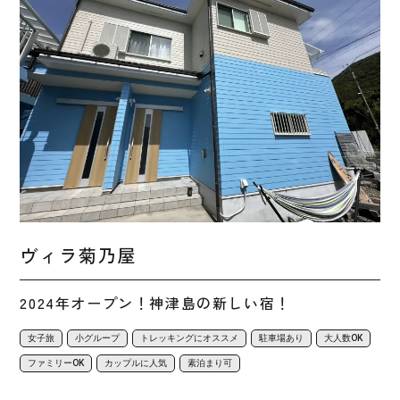
ヴィラ菊乃屋
2024年オープン！神津島の新しい宿！
女子旅
小グループ
トレッキングにオススメ
駐車場あり
大人数OK
ファミリーOK
カップルに人気
素泊まり可