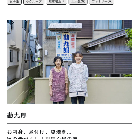
女子旅
小グループ
駐車場あり
大人数OK
ファミリーOK
勘九郎
お刺身、煮付け、塩焼き…
海の幸づくし！料理自慢の宿